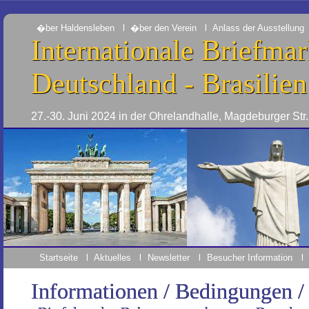
�ber Haldensleben
l
�ber den Verein
l
Anlass der Ausstellung
Internationale Briefma
Deutschland - Brasilie
27.-30. Juni 2024 in der Ohrelandhalle, Magdeburger St
Startseite
l
Aktuelles
l
Newsletter
l
Besucher Information
l
Informationen / Bedingungen /